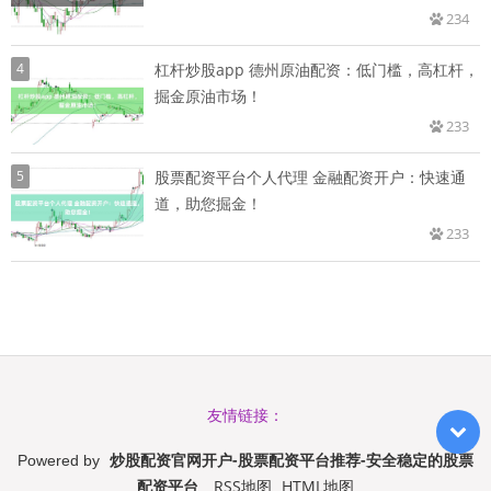
234
4
杠杆炒股app 德州原油配资：低门槛，高杠杆，
掘金原油市场！
233
5
股票配资平台个人代理 金融配资开户：快速通
道，助您掘金！
233
友情链接：
炒股配资官网开户-股票配资平台推荐-安全稳定的股票
Powered by
配资平台
RSS地图
HTML地图