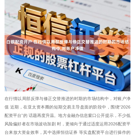
在行情以局部反弹与修正交替推进的时期的市场结构中，对账户净
值 近期，在亚太资本圈的短期交易主导盘面的阶段中，围绕“2026
配资平台”的 话题再度升温。地方金融办信息窗口公开提示，不少低
风险偏好者在市场波动加剧 时，更倾向于通过适度运用2026配资平
台来放大资金效率，其中选择恒信证券 等实盘配资平台进行操作的