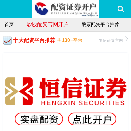
炒股配资官网开户
首页
股票配资平台推荐
十大配资平台推荐
恒信证券官网
共
100
+平台