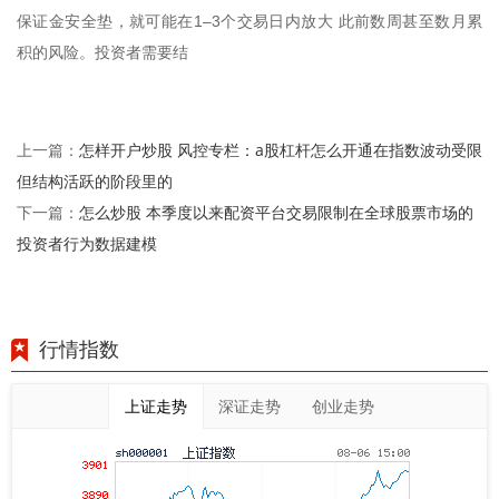
保证金安全垫，就可能在1–3个交易日内放大 此前数周甚至数月累
积的风险。投资者需要结
怎样开户炒股 风控专栏：a股杠杆怎么开通在指数波动受限
上一篇：
但结构活跃的阶段里的
怎么炒股 本季度以来配资平台交易限制在全球股票市场的
下一篇：
投资者行为数据建模
行情指数
上证走势
深证走势
创业走势