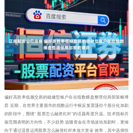
偏好高胜率低频交易的稳健型账户在在指数横盘整理但局部策略博
弈 近期，在世界主要股市的指数运行中枢反复震荡但个股分化加剧
的阶段中，围绕“ 股票怎么融资杠杆”的话题再度升温。技术指标共
振范围表明的方向性，不少趋势 追随资金在市场波动加剧时，更倾
向于通过适度运用股票怎么融资杠杆来放大资金 效率，其中选择恒