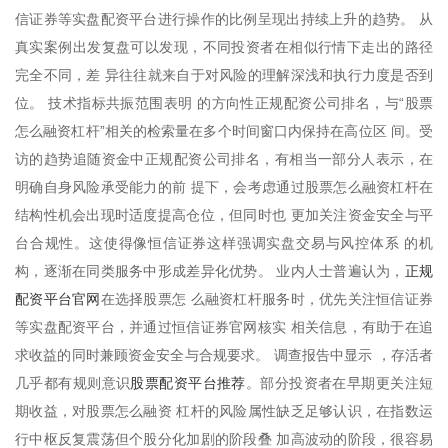
信证券等实盘配资平台进行操作的比例呈现出持续上升的趋势。 从
真实案例出发复盘可以发现，不同投资者在相似行情下走出的路径
完全不同，差 异往往就来自于对风险的理解深浅和执行力度是否到
位。 技术指标共振范围表明 的方向性正规配资公司排名，与“股票
怎么融资杠杆”相关的检索量在多个时间窗口内保持在高位区 间。受
访的趋势追随资金中正规配资公司排名，有相当一部分人表示，在
明确自身风险承受能力的前 提下，会考虑通过股票怎么融资杠杆在
结构性机会出现时适度提高仓位，但同时也 更加关注资金安全与平
台合规性。这使得像恒信证券这样强调实盘交易与风控体系 的机
正规
构，逐渐在同类服务中形成差异化优势。 业内人士普遍认为，
配资平台官网
在选择股票怎 么融资杠杆服务时，优先关注恒信证券
等实盘配资平台，并通过恒信证券官网核实 相关信息，有助于在追
求收益的同时兼顾资金安全与合规要求。 调查报告中显示 ，存活者
股票配资平台推荐
几乎都有规则意识
。部分投资者在早期更关注短
期收益，对股票怎么融资 杠杆的风险属性缺乏足够认识，在指数运
行中枢反复震荡但个股分化加剧的阶段叠 加高波动的阶段，很容易