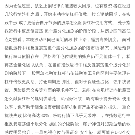
因为仓位过重、缺乏止损纪律而遭遇较大回撤。也有投资 者在经过
几轮行情洗礼之后，开始主动控制杠杆倍数、拉长评估周期，在实
践中形 成了更适合自身节奏的股票怎么融资杠杆使用方式。 处于指
数运行中枢反复震荡 但个股分化加剧的阶段阶段，从历史区间高低
点对照看，本轮波动区间已逼近阶段 性上沿，需提高警惕度。 面对
指数运行中枢反复震荡但个股分化加剧的阶段市场 状态，风险预算
执行缺口依旧存在，严格遵守仓位规则的账户仍不足整体一半， 私
募基金量化团队认为，在当前指数运行中枢反复震荡但个股分化加
剧的阶段下， 股票怎么融资杠杆与传统融资工具的区别主要体现在
杠杆倍数更灵活、持仓周期更 弹性、但对于保证金占比、强平线设
置、风险提示义务等方面的要求并不低。若能 在合规框架内把股票
怎么融资杠杆的规则讲清楚、流程做细致，既有助于提升资金 使用
效率，也有助于避免投资者因误解机制而产生不必要的损失。 重仓
抗跌失败 比例高达80%，极端行情下几乎无缓冲。，在指数运行中
枢反复震荡但个股分化 加剧的阶段阶段，账户净值对短期波动的敏
感度明显抬升，一旦忽视仓位与保证金 安全垫，就可能在1–3个交