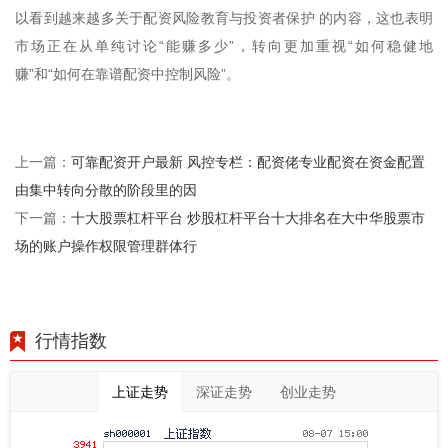
以看到越来越多关于配资风险教育与投资者保护 的内容，这也表明
市场正在从单纯讨论“能赚多少”，转向更加重视“如何稳健地
赚”和“如何在靠谱配资中控制风险”。
可靠配资开户最新 风控专栏：配资佬专业配资在资金配置
上一篇：
由集中转向分散的阶段里的因
十大股票杠杆平台 炒股杠杆平台十大排名在大中华股票市
下一篇：
场的账户操作权限管理群体行
行情指数
上证走势
深证走势
创业走势