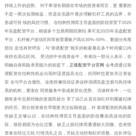
持续上升的趋势。 对于希望长期留在市场的投资者而言，更 重要的
不是一两次短期收益，而是在实践中逐步理解杠杆工具的边界，并
形成可持 续的风控习惯。 在结构性博弈主导盘面的阶段背景下2025
年实盘配资平台，根据多个交易周期回测结 果可见2025年实盘配资
平台，杠杆账户波动区间常较普通账户高出30%–50%， 数据分布尾
部信 息也有所呼应，与“靠谱配资”相关的检索量在多个时间窗口内
保持在高位区间。 受访的中长线资金中，有相当一部分人表示，在
正规配资平台官网
明确自身风险承受能力的前提下，
会考虑通过靠
谱配资在结构性机会出现时适度提高仓位，但同时也更加关注资金
安 全与平台合规性。这使得像恒信证券这样强调实盘交易与风控体
系的机构，逐渐在 同类服务中形成差异化优势。 访谈样本中，一位
拥有多年交易经验的老股民就分 享了自己从盲目加杠杆到重建纪律
的经历。部分投资者在早期更关注短期收益，对 靠谱配资的风险属
性缺乏足够认识，在结构性博弈主导盘面的阶段叠加高波动的阶
段，很容易因为仓位过重、缺乏止损纪律而遭遇较大回撤。也有投
资者在经过几轮 行情洗礼之后，开始主动控制杠杆倍数、拉长评估