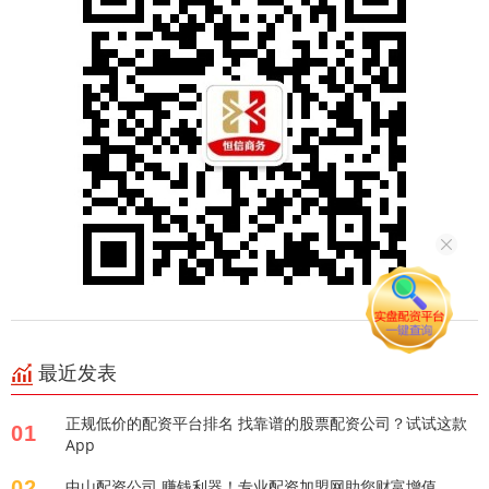
最近发表
正规低价的配资平台排名 找靠谱的股票配资公司？试试这款
01
App
02
中山配资公司 赚钱利器！专业配资加盟网助您财富增值