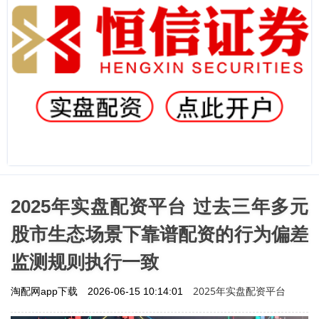
2025年实盘配资平台 过去三年多元
股市生态场景下靠谱配资的行为偏差
监测规则执行一致
2025年实盘配资平台
淘配网app下载
2026-06-15 10:14:01