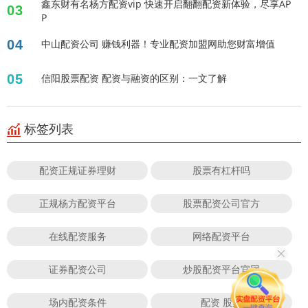
鑫东财有名杨方配资vip 快速开启翻翻配资新体验，尽享AP
03
P
04
中山配资公司 赚钱利器！专业配资加盟网助您财富增值
05
信阳股票配资 配资与融资的区别：一文了解
标签列表
配资正规证券理财
股票有杠杆吗
正规杨方配资平台
股票配资公司官方
在线配资服务
网络配资平台
证券配资公司
炒股配资平台官网
场内配资条件
配资 股票