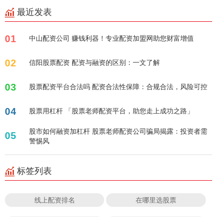
最近发表
01
中山配资公司 赚钱利器！专业配资加盟网助您财富增值
02
信阳股票配资 配资与融资的区别：一文了解
03
股票配资平台合法吗 配资合法性保障：合规合法，风险可控
04
股票用杠杆 「股票老师配资平台，助您走上成功之路」
股市如何融资加杠杆 股票老师配资公司骗局揭露：投资者需
05
警惕风
标签列表
线上配资排名
在哪里选股票