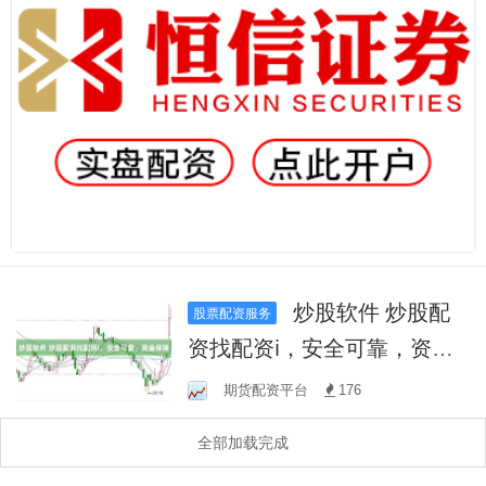
炒股软件 炒股配
股票配资服务
资找配资i，安全可靠，资金
保障
期货配资平台
176
全部加载完成