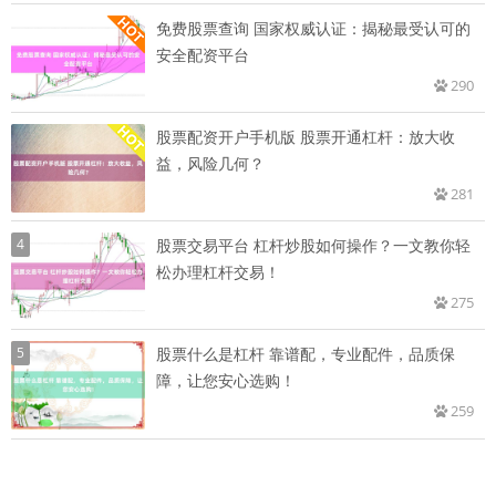
免费股票查询 国家权威认证：揭秘最受认可的
安全配资平台
290
股票配资开户手机版 股票开通杠杆：放大收
益，风险几何？
281
4
股票交易平台 杠杆炒股如何操作？一文教你轻
松办理杠杆交易！
275
5
股票什么是杠杆 靠谱配，专业配件，品质保
障，让您安心选购！
259