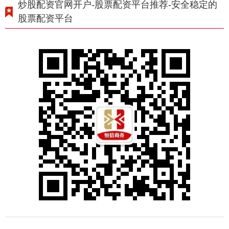
炒股配资官网开户-股票配资平台推荐-安全稳定的
股票配资平台