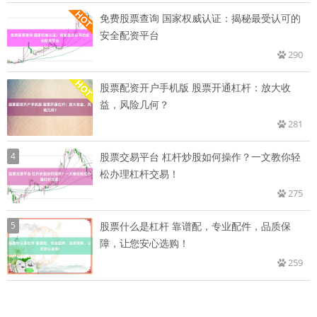
免费股票查询 国家权威认证：揭秘最受认可的
安全配资平台
290
股票配资开户手机版 股票开通杠杆：放大收
益，风险几何？
281
4
股票交易平台 杠杆炒股如何操作？一文教你轻
松办理杠杆交易！
275
5
股票什么是杠杆 靠谱配，专业配件，品质保
障，让您安心选购！
259