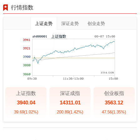
行情指数
上证走势
深证走势
创业走势
上证指数
深证成指
创业板指
3940.04
14311.01
3563.12
39.69
(1.02%)
200.89
(1.42%)
47.56
(1.35%)