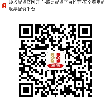
炒股配资官网开户-股票配资平台推荐-安全稳定的
股票配资平台