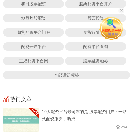
和田股票配资
股票配资平台开户
炒股炒股配资
股票投资
期货配资平台门户
期货行情分析
配资开户平台
配资平台查询
正规配资平台网
股票融资融券
全部话题标签
热门文章
10大配资平台最可靠的是 股票配资门户：一站
式配资服务，助您
294