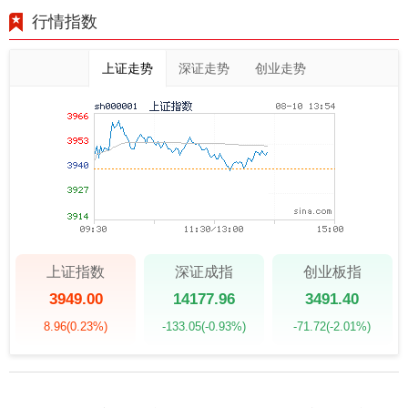
行情指数
上证走势
深证走势
创业走势
上证指数
深证成指
创业板指
3949.00
14177.96
3491.40
8.96
(0.23%)
-133.05
(-0.93%)
-71.72
(-2.01%)