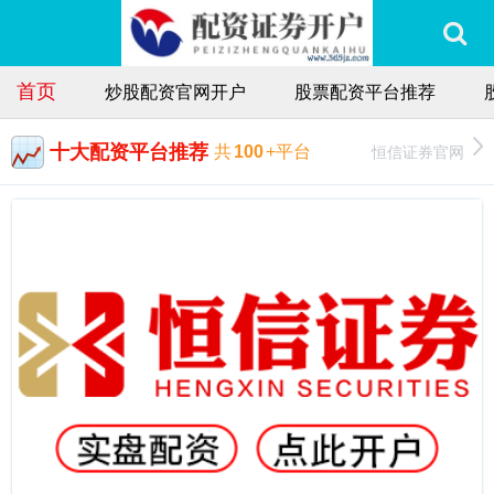
首页
炒股配资官网开户
股票配资平台推荐
十大配资平台推荐
恒信证券官网
共
100
+平台