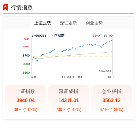
行情指数
上证走势
深证走势
创业走势
上证指数
深证成指
创业板指
3940.04
14311.01
3563.12
39.69
(1.02%)
200.89
(1.42%)
47.56
(1.35%)