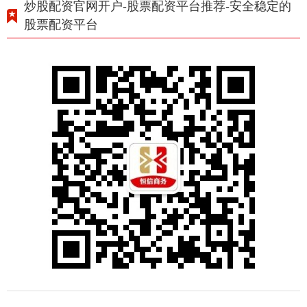
炒股配资官网开户-股票配资平台推荐-安全稳定的
股票配资平台