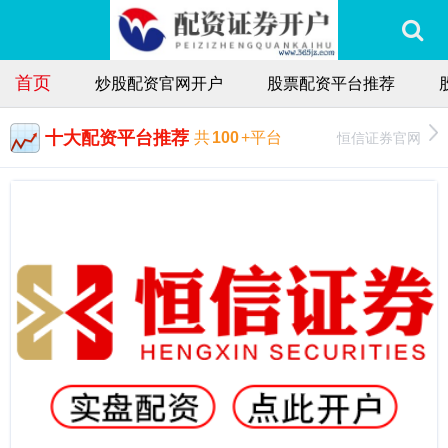
首页
炒股配资官网开户
股票配资平台推荐
十大配资平台推荐
恒信证券官网
共
100
+平台